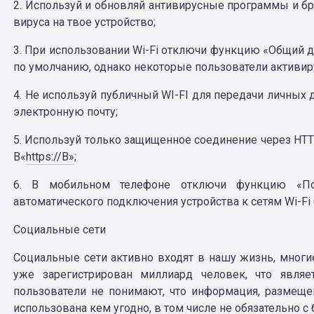
2. Используй и обновляй антивирусные программы и б
вируса на твое устройство;
3. При использовании Wi-Fi отключи функцию «Общий д
по умолчанию, однако некоторые пользователи активиру
4. Не используй публичный WI-FI для передачи личных
электронную почту;
5. Используй только защищенное соединение через HTTP
В«
https://В»
;
6. В мобильном телефоне отключи функцию «Под
автоматического подключения устройства к сетям Wi-Fi 
Социальные сети
Социальные сети активно входят в нашу жизнь, многи
уже зарегистрирован миллиард человек, что явля
пользователи не понимают, что информация, размеще
использована кем угодно, в том числе не обязательно с