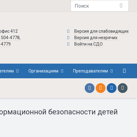
 офис 412
Версия для слабовидящих
) 504-4778
,
Версия для незрячих
4-4779
Войти на СДО
ателям
Организациям
Преподавателям
ормационной безопасности детей