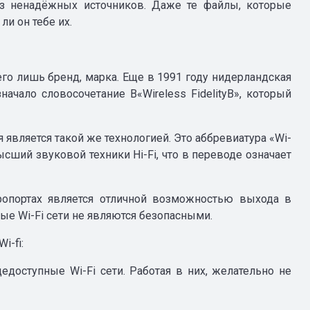
з ненадёжных источников. Даже те файлы, которые
ли он тебе их.
сего лишь бренд, марка. Еще в 1991 году нидерландская
ачало словосочетание В«Wireless FidelityВ», который
 является такой же технологией. Это аббревиатура «Wi-
ысший звуковой техники Hi-Fi, что в переводе означает
эропортах является отличной возможностью выхода в
ые Wi-Fi сети не являются безопасными.
i-fi:
доступные Wi-Fi сети. Работая в них, желательно не