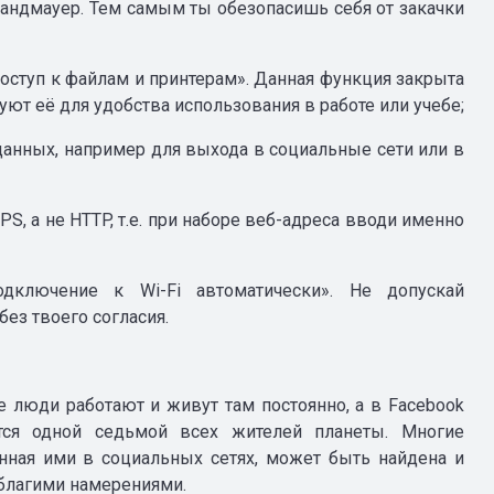
рандмауер. Тем самым ты обезопасишь себя от закачки
оступ к файлам и принтерам». Данная функция закрыта
ют её для удобства использования в работе или учебе;
 данных, например для выхода в социальные сети или в
S, а не HTTP, т.е. при наборе веб-адреса вводи именно
ключение к Wi-Fi автоматически». Не допускай
без твоего согласия.
е люди работают и живут там постоянно, а в Facebook
ется одной седьмой всех жителей планеты. Многие
нная ими в социальных сетях, может быть найдена и
 благими намерениями.