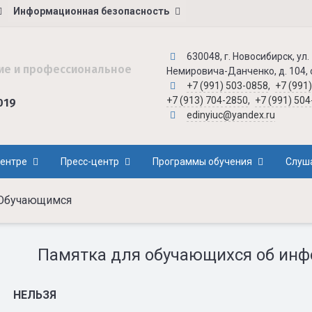
Информационная безопасность
630048, г. Новосибирск, ул.
ие и профессиональное
Немировича-Данченко, д. 104,
+7 (991) 503-0858
,
+7 (991
+7 (913) 704-2850
,
+7 (991) 50
019
edinyiuc@yandex.ru
центре
Пресс-центр
Программы обучения
Слуш
Обучающимся
Памятка для обучающихся об инф
НЕЛЬЗЯ