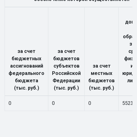
дого
образ
за
за счет
за счет
сре
бюджетных
бюджетов
физи
ассигнований
субъектов
за счет
и 
федерального
Российской
местных
юриди
бюджета
Федерации
бюджетов
лиц
(тыс. руб.)
(тыс. руб.)
(тыс. руб.)
р
0
0
0
5523