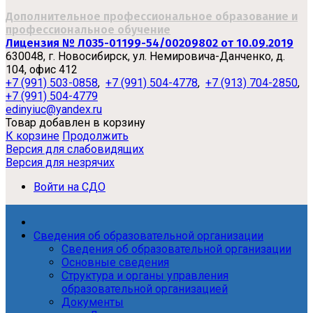
Дополнительное профессиональное образование и
профессиональное обучение
Лицензия № Л035-01199-54/00209802 от 10.09.2019
630048, г. Новосибирск, ул. Немировича-Данченко, д.
104, офис 412
+7 (991) 503-0858
,
+7 (991) 504-4778
,
+7 (913) 704-2850
,
+7 (991) 504-4779
edinyiuc@yandex.ru
Товар добавлен в корзину
К корзине
Продолжить
Версия для слабовидящих
Версия для незрячих
Войти на СДО
Сведения об образовательной организации
Сведения об образовательной организации
Основные сведения
Структура и органы управления
образовательной организацией
Документы