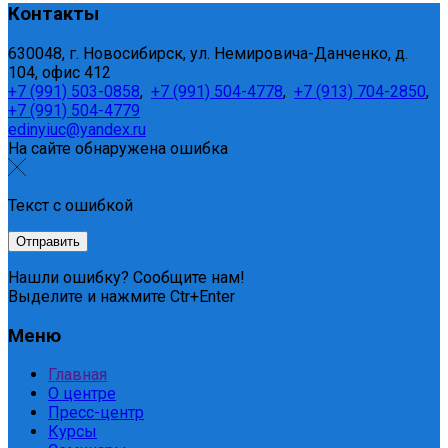
Контакты
630048, г. Новосибирск, ул. Немировича-Данченко, д.
104, офис 412
+7 (991) 503-0858
,
+7 (991) 504-4778
,
+7 (913) 704-2850
,
+7 (991) 504-4779
edinyiuc@yandex.ru
На сайте обнаружена ошибка
Текст с ошибкой
Нашли ошибку? Сообщите нам!
Выделите и нажмите Ctr+Enter
Меню
Главная
О центре
Пресс-центр
Курсы