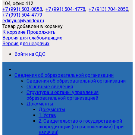
104, офис 412
+7 (991) 503-0858
,
+7 (991) 504-4778
,
+7 (913) 704-2850
,
+7 (991) 504-4779
edinyiuc@yandex.ru
Товар добавлен в корзину
К корзине
Продолжить
Версия для слабовидящих
Версия для незрячих
Войти на СДО
Сведения об образовательной организации
Сведения об образовательной организации
Основные сведения
Структура и органы управления
образовательной организацией
Документы
Документы
1. Устав
2. Свидетельство о государственной
аккредитации (с приложениями) (при
наличии)