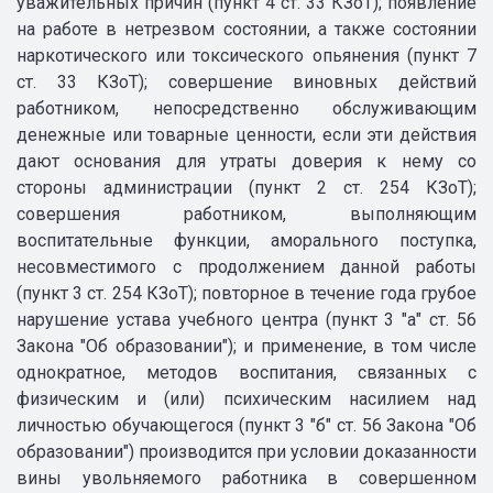
уважительных причин (пункт 4 ст. 33 КЗоТ); появление
на работе в нетрезвом состоянии, а также состоянии
наркотического или токсического опьянения (пункт 7
ст. 33 КЗоТ); совершение виновных действий
работником, непосредственно обслуживающим
денежные или товарные ценности, если эти действия
дают основания для утраты доверия к нему со
стороны администрации (пункт 2 ст. 254 КЗоТ);
совершения работником, выполняющим
воспитательные функции, аморального поступка,
несовместимого с продолжением данной работы
(пункт 3 ст. 254 КЗоТ); повторное в течение года грубое
нарушение устава учебного центра (пункт 3 "а" ст. 56
Закона "Об образовании"); и применение, в том числе
однократное, методов воспитания, связанных с
физическим и (или) психическим насилием над
личностью обучающегося (пункт 3 "б" ст. 56 Закона "Об
образовании") производится при условии доказанности
вины увольняемого работника в совершенном