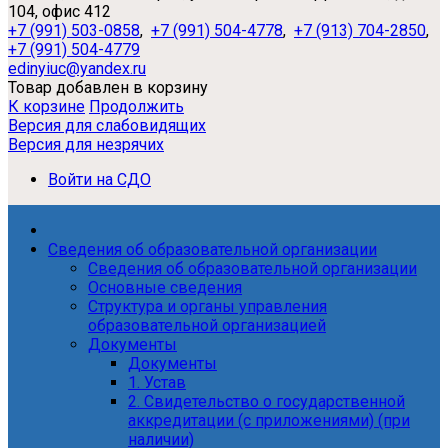
104, офис 412
+7 (991) 503-0858
,
+7 (991) 504-4778
,
+7 (913) 704-2850
,
+7 (991) 504-4779
edinyiuc@yandex.ru
Товар добавлен в корзину
К корзине
Продолжить
Версия для слабовидящих
Версия для незрячих
Войти на СДО
Сведения об образовательной организации
Сведения об образовательной организации
Основные сведения
Структура и органы управления
образовательной организацией
Документы
Документы
1. Устав
2. Свидетельство о государственной
аккредитации (с приложениями) (при
наличии)