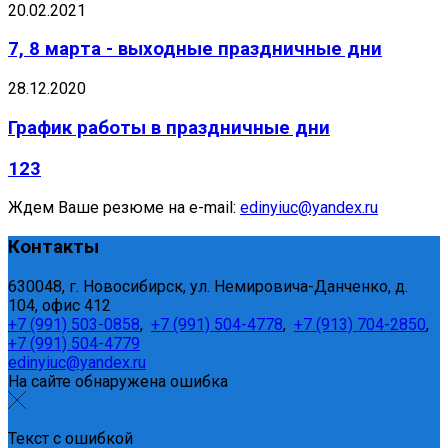
20.02.2021
7, 8 марта - выходные праздничные дни
28.12.2020
График работы в праздничные дни
123
Ждем Ваше резюме на e-mail:
edinyiuc@yandex.ru
Контакты
630048, г. Новосибирск, ул. Немировича-Данченко, д.
104, офис 412
+7 (991) 503-0858
,
+7 (991) 504-4778
,
+7 (913) 704-2850
,
+7 (991) 504-4779
edinyiuc@yandex.ru
На сайте обнаружена ошибка
Текст с ошибкой