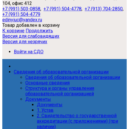
104, офис 412
+7 (991) 503-0858
,
+7 (991) 504-4778
,
+7 (913) 704-2850
,
+7 (991) 504-4779
edinyiuc@yandex.ru
Товар добавлен в корзину
К корзине
Продолжить
Версия для слабовидящих
Версия для незрячих
Войти на СДО
Сведения об образовательной организации
Сведения об образовательной организации
Основные сведения
Структура и органы управления
образовательной организацией
Документы
Документы
1. Устав
2. Свидетельство о государственной
аккредитации (с приложениями) (при
наличии)