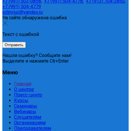
+7 (991) 503-0858
,
+7 (991) 504-4778
,
+7 (913) 704-2850
,
+7 (991) 504-4779
edinyiuc@yandex.ru
На сайте обнаружена ошибка
Текст с ошибкой
Нашли ошибку? Сообщите нам!
Выделите и нажмите Ctr+Enter
Меню
Главная
О центре
Пресс-центр
Курсы
Семинары
Вебинары
Слушателям
Организациям
Преподавателям