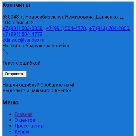
Контакты
630048, г. Новосибирск, ул. Немировича-Данченко, д.
104, офис 412
+7 (991) 503-0858
,
+7 (991) 504-4778
,
+7 (913) 704-2850
,
+7 (991) 504-4779
edinyiuc@yandex.ru
На сайте обнаружена ошибка
Текст с ошибкой
Нашли ошибку? Сообщите нам!
Выделите и нажмите Ctr+Enter
Меню
Главная
О центре
Пресс-центр
Курсы