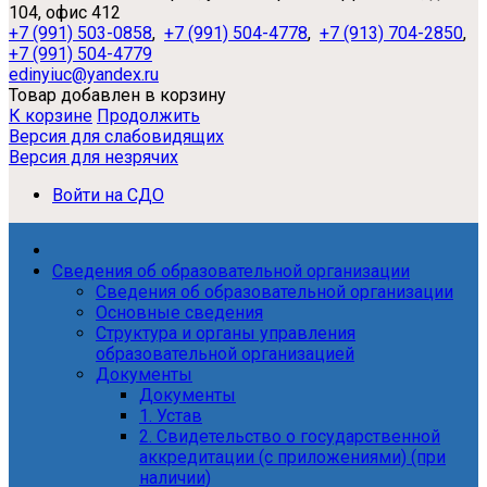
104, офис 412
+7 (991) 503-0858
,
+7 (991) 504-4778
,
+7 (913) 704-2850
,
+7 (991) 504-4779
edinyiuc@yandex.ru
Товар добавлен в корзину
К корзине
Продолжить
Версия для слабовидящих
Версия для незрячих
Войти на СДО
Сведения об образовательной организации
Сведения об образовательной организации
Основные сведения
Структура и органы управления
образовательной организацией
Документы
Документы
1. Устав
2. Свидетельство о государственной
аккредитации (с приложениями) (при
наличии)