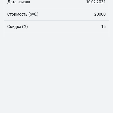
Дата начала
10.02.2021
Стоимость (руб.)
20000
Скидка (%)
15
Итоговая стоимость (руб.)
17000
Записаться на вебинар
Расписание
Форма обучения
Онлайн