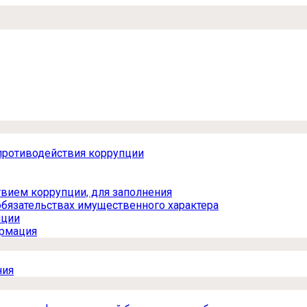
противодействия коррупции
вием коррупции, для заполнения
обязательствах имущественного характера
пции
ормация
ния