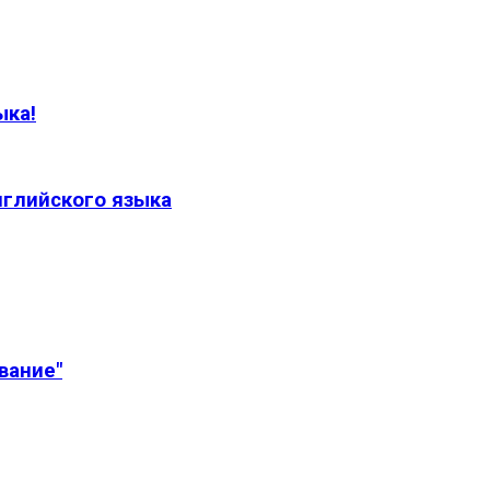
ыка!
нглийского языка
вание"