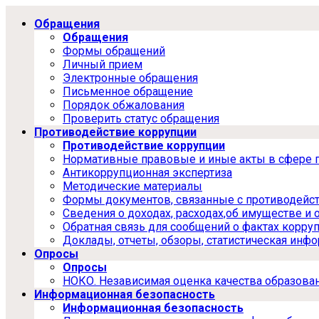
Обращения
Обращения
Формы обращений
Личный прием
Электронные обращения
Письменное обращение
Порядок обжалования
Проверить статус обращения
Противодействие коррупции
Противодействие коррупции
Нормативные правовые и иные акты в сфере 
Антикоррупционная экспертиза
Методические материалы
Формы документов, связанные с противодейст
Сведения о доходах, расходах,об имуществе и 
Обратная связь для сообщений о фактах корру
Доклады, отчеты, обзоры, статистическая инф
Опросы
Опросы
НОКО. Независимая оценка качества образова
Информационная безопасность
Информационная безопасность