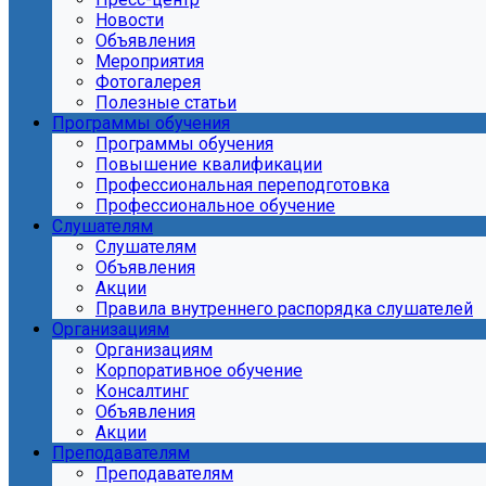
Новости
Объявления
Мероприятия
Фотогалерея
Полезные статьи
Программы обучения
Программы обучения
Повышение квалификации
Профессиональная переподготовка
Профессиональное обучение
Слушателям
Слушателям
Объявления
Акции
Правила внутреннего распорядка слушателей
Организациям
Организациям
Корпоративное обучение
Консалтинг
Объявления
Акции
Преподавателям
Преподавателям